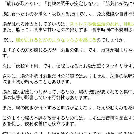
「疲れが取れない」「お腹の調子が安定しない」「肌荒れが気に
腸は食べたものを消化・吸収するだけでなく、免疫機能や自律神
腸が乱れる原因として多いのは、
ストレスや食生活の乱れ
、
睡眠
また、脂っこい食事や甘いものの摂りすぎ、食事時間の不規則さ
では、
腸が乱れるとどのようなつらさを感じる
のでしょうか。
まず多くの方が感じるのが「お腹の張り」です。ガスが溜まりや
す。
次に「便秘や下痢」です。便秘になるとお腹が重くスッキリせず
さらに、腸の不調はお腹だけの問題ではありません。栄養の吸収
吹き出物が増えることもあります。
腸と脳は密接につながっているため、腸の状態が悪くなると集中
腸の状態が影響している可能性もあります。
また、腸の働きが低下すると血流が悪くなり、冷えやむくみを感
このような腸の不調を改善するためには、まず生活習慣を見直す
きを促し、便秘改善にも役立ちます。
特におすすめなのは、お腹を冷やさないことです。冷たい飲み物