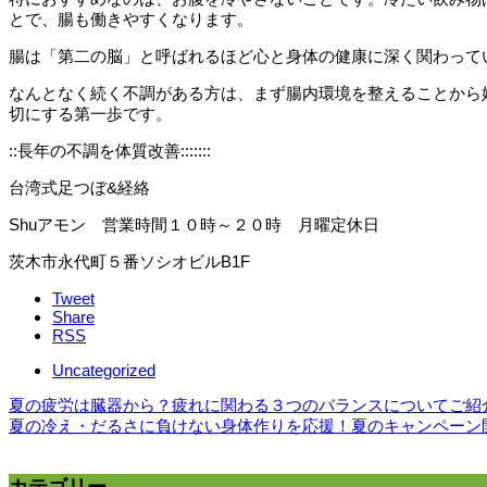
とで、腸も働きやすくなります。
腸は「第二の脳」と呼ばれるほど心と身体の健康に深く関わって
なんとなく続く不調がある方は、まず腸内環境を整えることから
切にする第一歩です。
::長年の不調を体質改善:::::::
台湾式足つぼ&経絡
Shuアモン 営業時間１０時～２０時 月曜定休日
茨木市永代町５番ソシオビルB1F
Tweet
Share
RSS
Uncategorized
夏の疲労は臓器から？疲れに関わる３つのバランスについてご紹
夏の冷え・だるさに負けない身体作りを応援！夏のキャンペーン