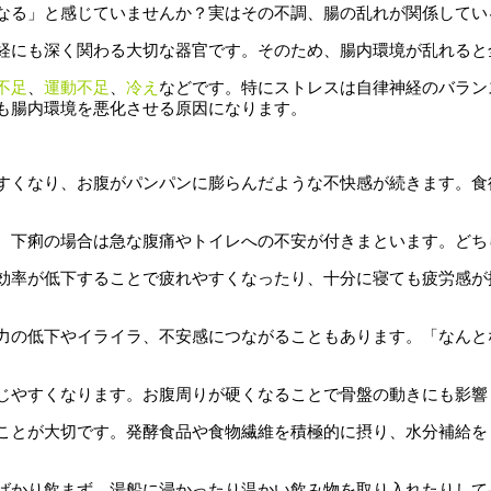
なる」と感じていませんか？実はその不調、腸の乱れが関係してい
経にも深く関わる大切な器官です。そのため、腸内環境が乱れると
不足
、
運動不足
、
冷え
などです。特にストレスは自律神経のバラン
も腸内環境を悪化させる原因になります。
すくなり、お腹がパンパンに膨らんだような不快感が続きます。食
、下痢の場合は急な腹痛やトイレへの不安が付きまといます。どち
効率が低下することで疲れやすくなったり、十分に寝ても疲労感が
力の低下やイライラ、不安感につながることもあります。「なんと
じやすくなります。お腹周りが硬くなることで骨盤の動きにも影響
ことが大切です。発酵食品や食物繊維を積極的に摂り、水分補給を
ばかり飲まず、湯船に浸かったり温かい飲み物を取り入れたりして