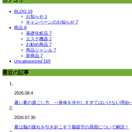
カテゴリー
BLOG
19
お知らせ
1
キャンペーンのお知らせ
7
商品
8
基礎化粧品
7
エステ機器
2
お勧め商品
7
商品ジャンル
7
新商品
7
Uncategorized
169
最近の記事
2026.08.4
暑い夏の過ごし方 ―身体を冷やしすぎてはいけない理由
2026.07.30
夏は脳の疲れを引き起こす？脳疲労の原因について解説！