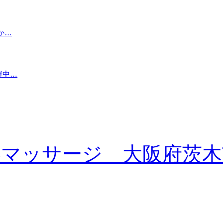
か…
催中…