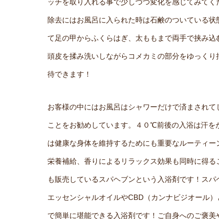
ッチを取り入れる事で少しづつ変化を感じてみてく
除去にはお風呂に入られた時は石鹸のついている状
て足の甲からふくらはぎ、太ももまで両手で挟み込
頭皮を揉み洗いしながらコメカミの部分をゆっくり
待できます！
お客様の中にはお風呂はシャワーだけで済まされて
ことをお勧めしています。４０℃前後の入浴は汗を
は健康な身体を維持するためにも重要なルーティー
栄養補給、香りによるリラックス効果も同時に得る
も販売しているスパヘブンという入浴剤です！スパ
エッセンシャルオイルやCBD（カンナビジオール
で簡単に堪能できる入浴剤です！ご自身へのご褒美