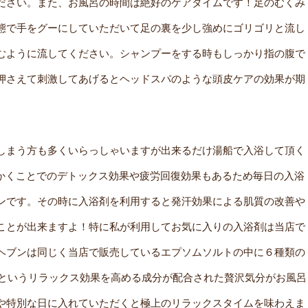
ださい。また、お風呂の時間は絶好のケアタイムです！足のむくみ
態で手をグーにしていただいて足の裏を少し強めにゴリゴリと流し
むように流してください。シャンプーをする時もしっかり指の腹で
押さえて刺激してあげるとヘッドスパのような頭皮ケアの効果が期
しまう方も多くいらっしゃいますが出来るだけ湯船で入浴して頂く
かくことでのデトックス効果や疲労回復効果もあるため毎日の入浴
ンです。その時に入浴剤を利用すると発汗効果による肌質の改善や
ことが出来ますよ！特に私が利用してお気に入りの入浴剤は当店で
ヘブンは同じく当店で販売しているエプソムソルトの中に６種類の
）というリラックス効果を高める成分が配合された贅沢気分がお風呂
や特別な日に入れていただくと極上のリラックスタイムを味わえま