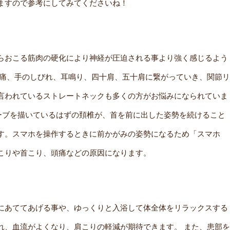
ますので参考にしてみてくださいね！
らおこる筋肉の硬化により神経が圧迫される事より強く感じるよう
頭痛、手のしびれ、耳鳴り、四十肩、五十肩に繋がっていき、関節リ
言われているストレートネックも多くの方がお悩みになられていま
ーブを描いているはずの頚椎が、首を前に出した姿勢を続けること
す。スマホを操作するときに前かがみの姿勢になるため「スマホ
こりや首こり、頭痛などの原因になります。
にあててあげる事や、ゆっくりと入浴して体全体をリラックスする
れ、血流がよくなり、肩こりの軽減が期待できます。 また、患部を