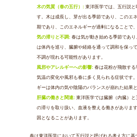
木の気質（春の五行）:
東洋医学では、五行説と
す。木は成長し、芽が出る季節であり、このエ
期であり、このエネルギーが過剰になることで
気の滞りと不調:
春は気が動き始める季節であり
は体内を巡り、臓腑や経絡を通って調和を保っ
不調が現れる可能性があります。
風邪やアレルギーへの影響:
春は花粉が飛散する
気温の変化や風邪も春に多く見られる症状です
ギーは体内の気や陰陽のバランスが崩れた結果
肝臓の働きと関連:
東洋医学では臓腑（内臓）と
の滞りを取り扱い、血液を整える働きがありま
因となることがあります。
春は東洋医学において五行説と呼ばれる考え方に基